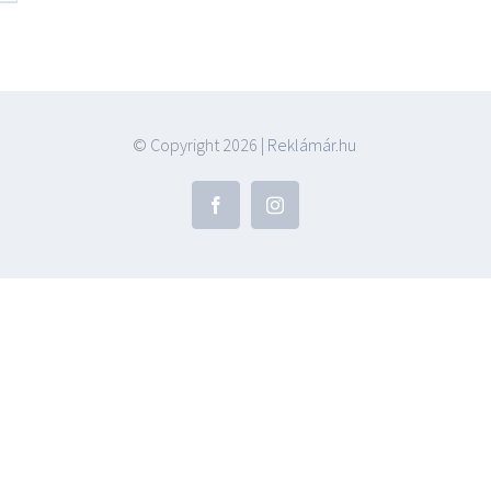
© Copyright
2026 |
Reklámár.hu