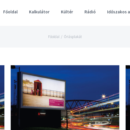
Főoldal
Kalkulátor
Kültér
Rádió
Időszakos 
Főoldal
/
Óriásplakát