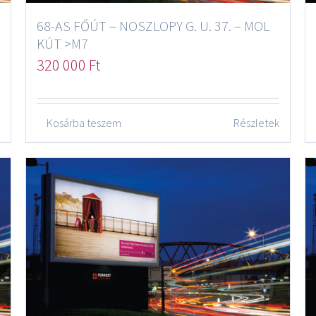
68-AS FŐÚT – NOSZLOPY G. U. 37. – MOL
KÚT >M7
320 000
Ft
Kosárba teszem
Részletek