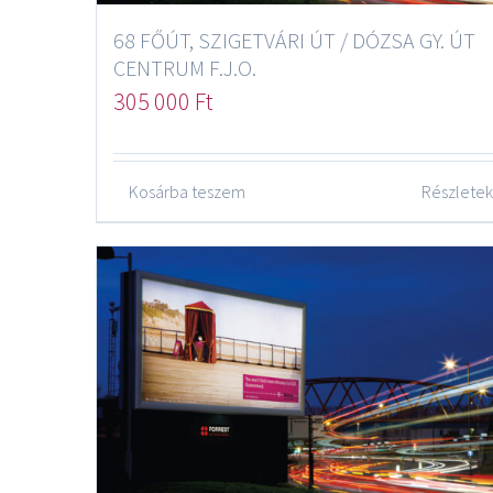
68 FŐÚT, SZIGETVÁRI ÚT / DÓZSA GY. ÚT
CENTRUM F.J.O.
305 000
Ft
Kosárba teszem
Részletek