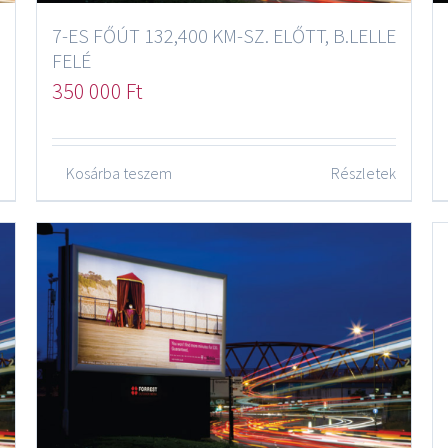
7-ES FŐÚT 132,400 KM-SZ. ELŐTT, B.LELLE
FELÉ
350 000
Ft
Kosárba teszem
Részletek