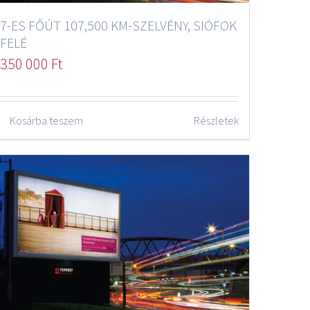
7-ES FŐÚT 107,500 KM-SZELVÉNY, SIÓFOK
FELÉ
350 000
Ft
Kosárba teszem
Részletek