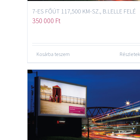
7-ES FŐÚT 117,500 KM-SZ., B.LELLE FELÉ
350 000
Ft
Kosárba teszem
Részletek