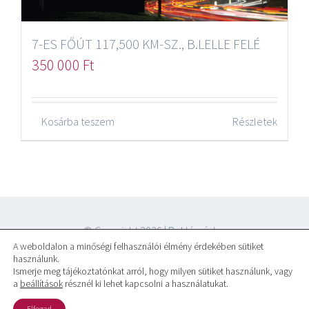
7-ES FŐÚT 117,500 KM-SZ., B.LELLE FELÉ
350 000
Ft
Kosárba teszem
Részletek
© Copyright
2026 |
Reklámár.hu
A weboldalon a minőségi felhasználói élmény érdekében sütiket
használunk.
Ismerje meg tájékoztatónkat arról, hogy milyen sütiket használunk, vagy
a
beállítások
résznél ki lehet kapcsolni a használatukat.
Elfogad