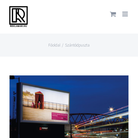
Főoldal
/
Szántódpuszta