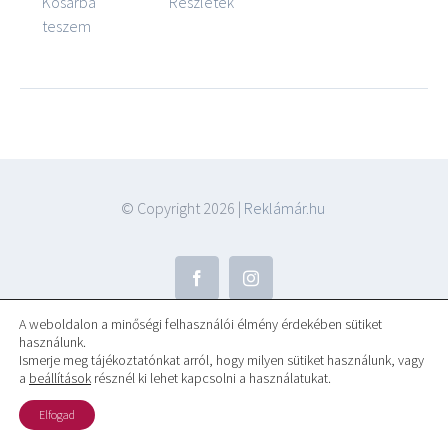
Kosárba
Részletek
teszem
© Copyright
2026 |
Reklámár.hu
A weboldalon a minőségi felhasználói élmény érdekében sütiket
használunk.
Ismerje meg tájékoztatónkat arról, hogy milyen sütiket használunk, vagy
a
beállítások
résznél ki lehet kapcsolni a használatukat.
Elfogad