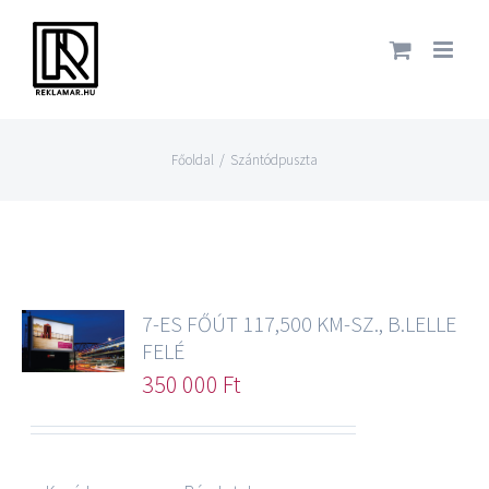
Főoldal
/
Szántódpuszta
7-ES FŐÚT 117,500 KM-SZ., B.LELLE
FELÉ
350 000
Ft