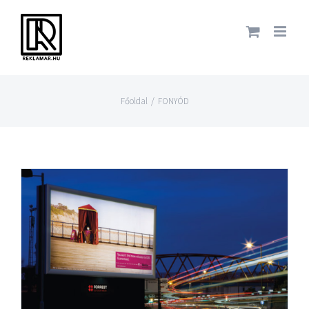
Főoldal
/
FONYÓD