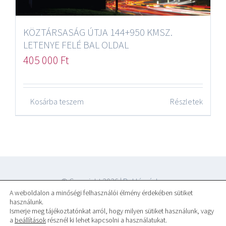
KÖZTÁRSASÁG ÚTJA 144+950 KMSZ.
LETENYE FELÉ BAL OLDAL
405 000
Ft
Kosárba teszem
Részletek
© Copyright
2026 |
Reklámár.hu
A weboldalon a minőségi felhasználói élmény érdekében sütiket
használunk.
Ismerje meg tájékoztatónkat arról, hogy milyen sütiket használunk, vagy
a
beállítások
résznél ki lehet kapcsolni a használatukat.