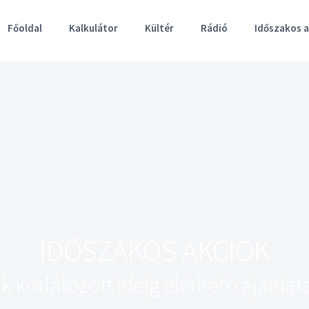
Főoldal
Kalkulátor
Kültér
Rádió
Időszakos 
IDŐSZAKOS AKCIÓK
k korlátozott ideig elérhető ajánlat